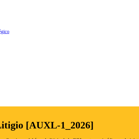
égico
Litigio [AUXL-1_2026]