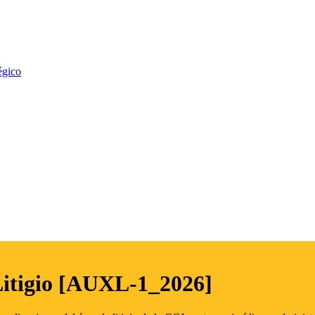
égico
Litigio [AUXL-1_2026]