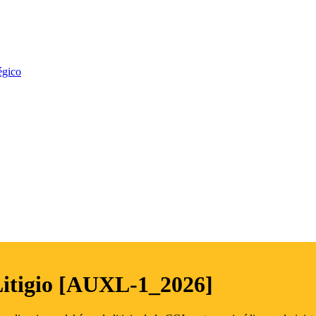
égico
Litigio [AUXL-1_2026]