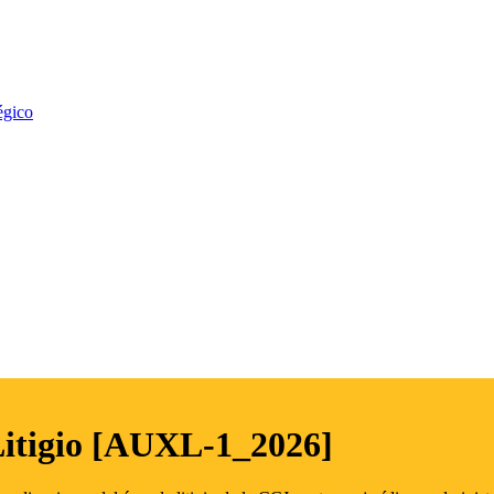
égico
Litigio [AUXL-1_2026]