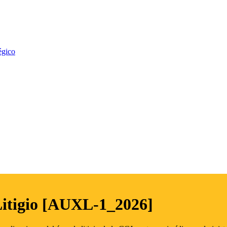
égico
Litigio [AUXL-1_2026]