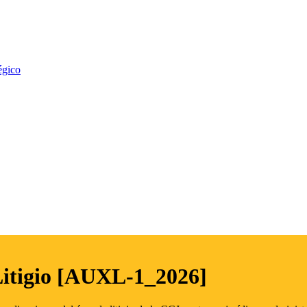
égico
Litigio [AUXL-1_2026]