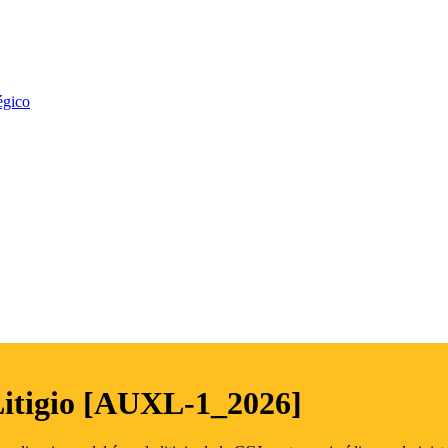
égico
Litigio [AUXL-1_2026]