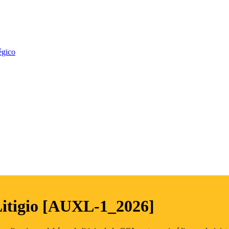
égico
Litigio [AUXL-1_2026]