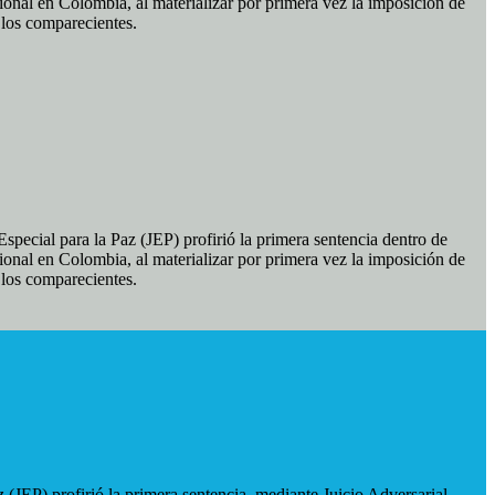
ional en Colombia, al materializar por primera vez la imposición de
e los comparecientes.
pecial para la Paz (JEP) profirió la primera sentencia dentro de
ional en Colombia, al materializar por primera vez la imposición de
e los comparecientes.
 (JEP) profirió la primera sentencia, mediante Juicio Adversarial