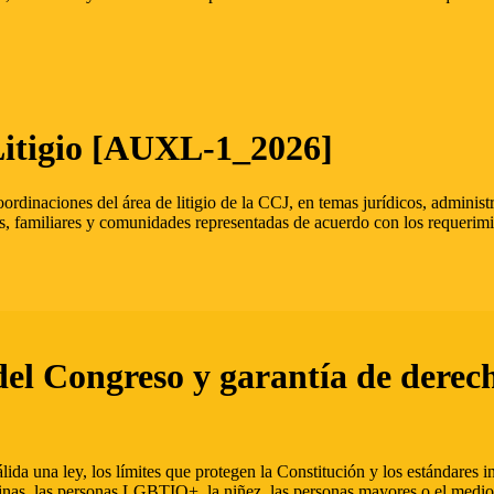
Litigio [AUXL-1_2026]
oordinaciones del área de litigio de la CCJ, en temas jurídicos, admini
s, familiares y comunidades representadas de acuerdo con los requerimi
del Congreso y garantía de derec
ida una ley, los límites que protegen la Constitución y los estándares
inas, las personas LGBTIQ+, la niñez, las personas mayores o el medio