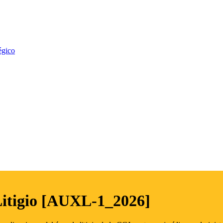
égico
Litigio [AUXL-1_2026]