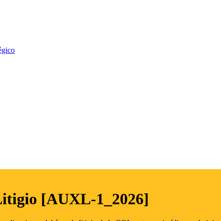
égico
Litigio [AUXL-1_2026]