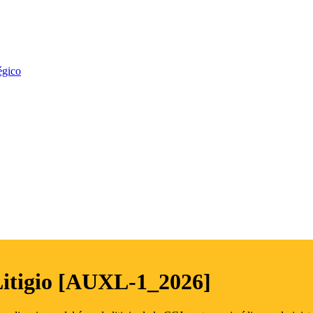
égico
Litigio [AUXL-1_2026]