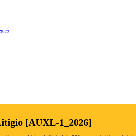
égico
Litigio [AUXL-1_2026]