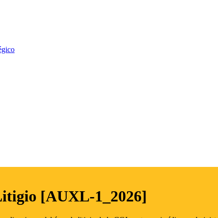
égico
Litigio [AUXL-1_2026]