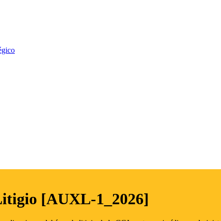
égico
Litigio [AUXL-1_2026]