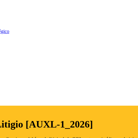
égico
Litigio [AUXL-1_2026]