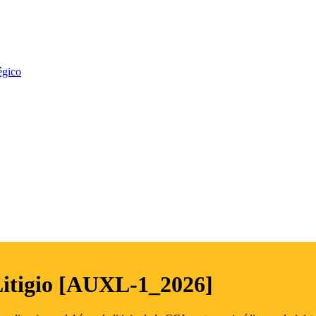
égico
Litigio [AUXL-1_2026]