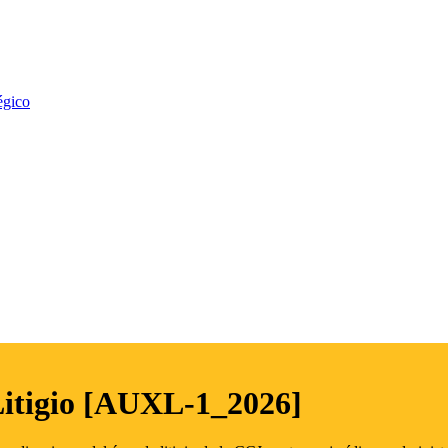
égico
Litigio [AUXL-1_2026]