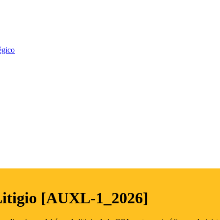
égico
Litigio [AUXL-1_2026]