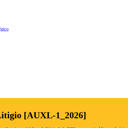
égico
Litigio [AUXL-1_2026]