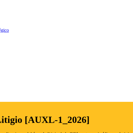
égico
Litigio [AUXL-1_2026]