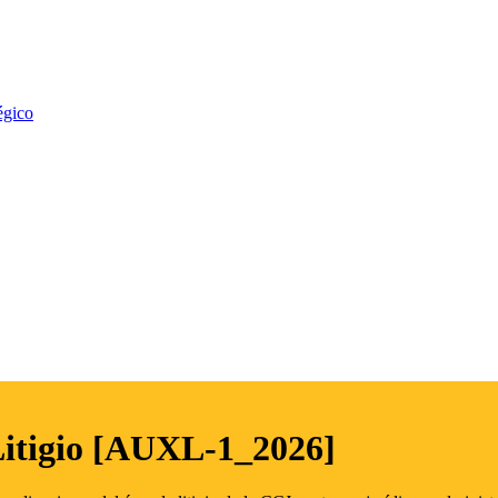
égico
Litigio [AUXL-1_2026]