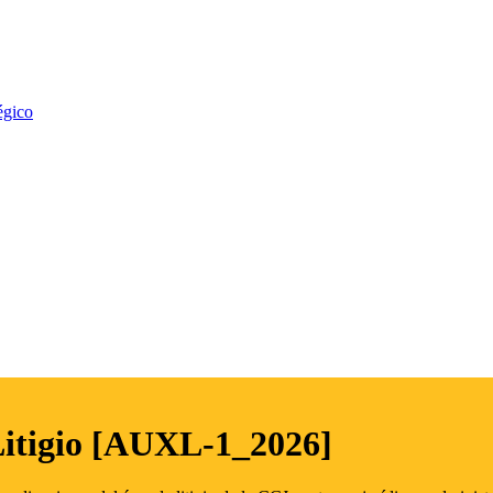
égico
Litigio [AUXL-1_2026]