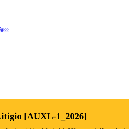
égico
Litigio [AUXL-1_2026]