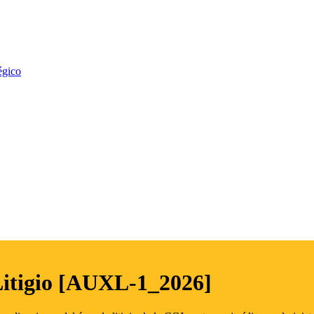
égico
Litigio [AUXL-1_2026]