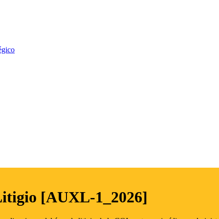
égico
Litigio [AUXL-1_2026]