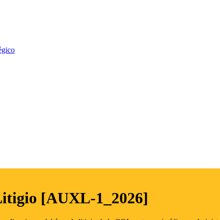
égico
Litigio [AUXL-1_2026]