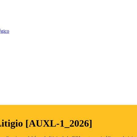
égico
Litigio [AUXL-1_2026]