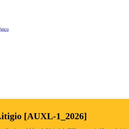
égico
Litigio [AUXL-1_2026]