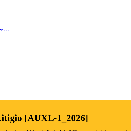
égico
Litigio [AUXL-1_2026]