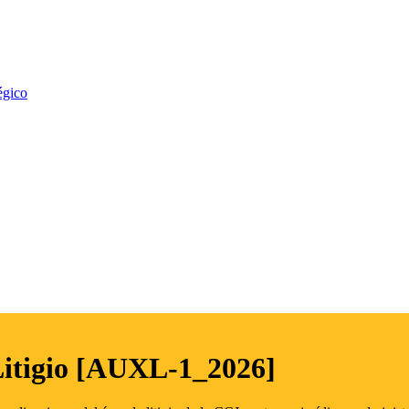
égico
Litigio [AUXL-1_2026]