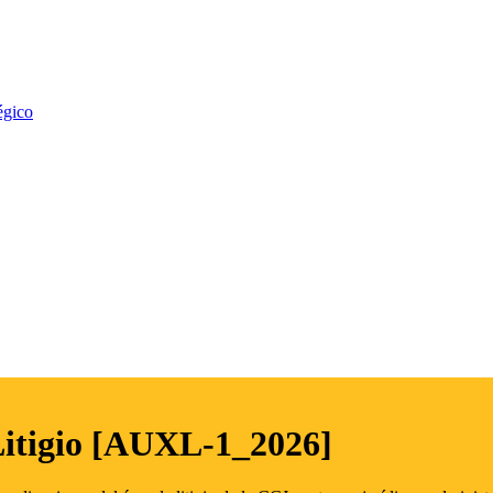
égico
Litigio [AUXL-1_2026]