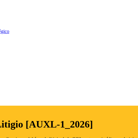
égico
Litigio [AUXL-1_2026]