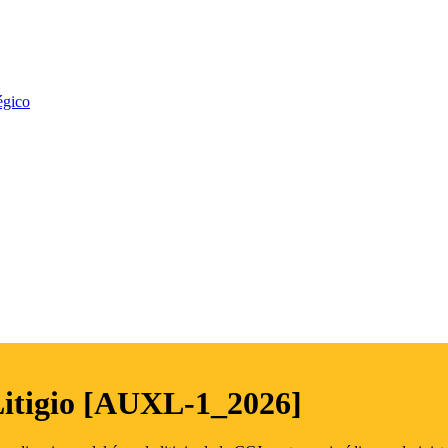
égico
Litigio [AUXL-1_2026]