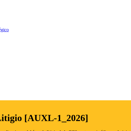
égico
Litigio [AUXL-1_2026]