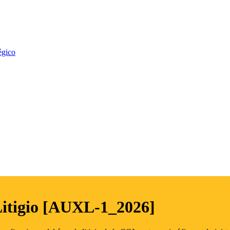
égico
Litigio [AUXL-1_2026]