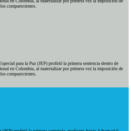
ional en Colombia, al materializar por primera vez la imposición de
e los comparecientes.
pecial para la Paz (JEP) profirió la primera sentencia dentro de
ional en Colombia, al materializar por primera vez la imposición de
e los comparecientes.
 (JEP) profirió la primera sentencia, mediante Juicio Adversarial