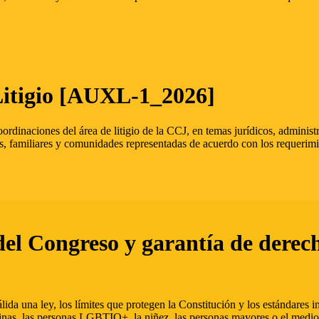
Litigio [AUXL-1_2026]
oordinaciones del área de litigio de la CCJ, en temas jurídicos, admini
s, familiares y comunidades representadas de acuerdo con los requerimi
del Congreso y garantía de derec
ida una ley, los límites que protegen la Constitución y los estándares
inas, las personas LGBTIQ+, la niñez, las personas mayores o el medio