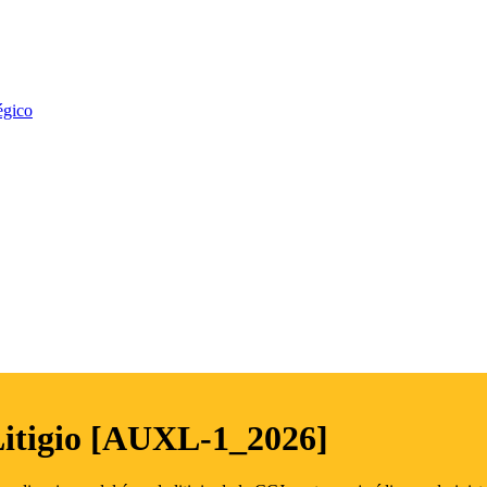
égico
Litigio [AUXL-1_2026]