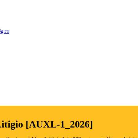
égico
Litigio [AUXL-1_2026]