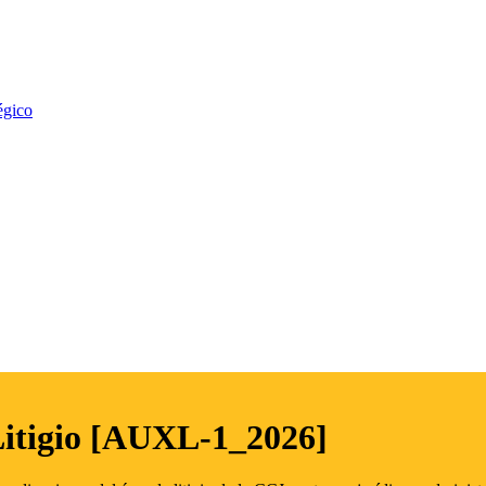
égico
Litigio [AUXL-1_2026]