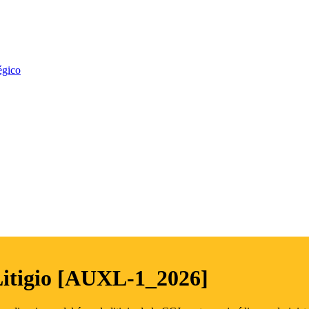
égico
Litigio [AUXL-1_2026]