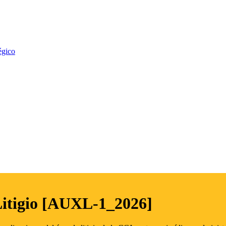
égico
Litigio [AUXL-1_2026]