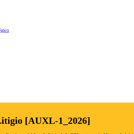
égico
Litigio [AUXL-1_2026]