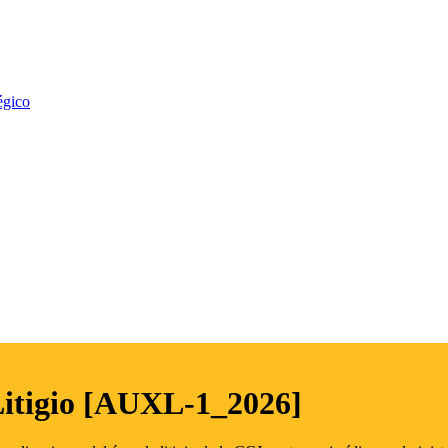
égico
Litigio [AUXL-1_2026]