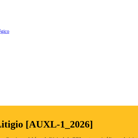
égico
Litigio [AUXL-1_2026]