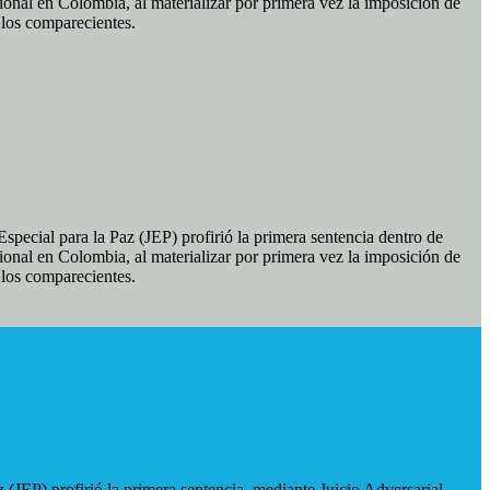
ional en Colombia, al materializar por primera vez la imposición de
e los comparecientes.
pecial para la Paz (JEP) profirió la primera sentencia dentro de
ional en Colombia, al materializar por primera vez la imposición de
e los comparecientes.
 (JEP) profirió la primera sentencia, mediante Juicio Adversarial