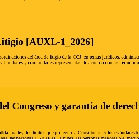
Litigio [AUXL-1_2026]
oordinaciones del área de litigio de la CCJ, en temas jurídicos, admini
s, familiares y comunidades representadas de acuerdo con los requerimi
del Congreso y garantía de derec
ida una ley, los límites que protegen la Constitución y los estándares
inas, las personas LGBTIQ+, la niñez, las personas mayores o el medio