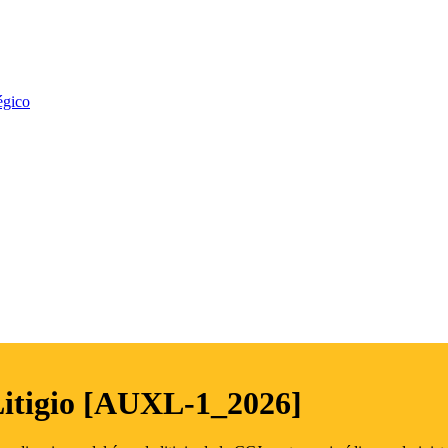
égico
Litigio [AUXL-1_2026]