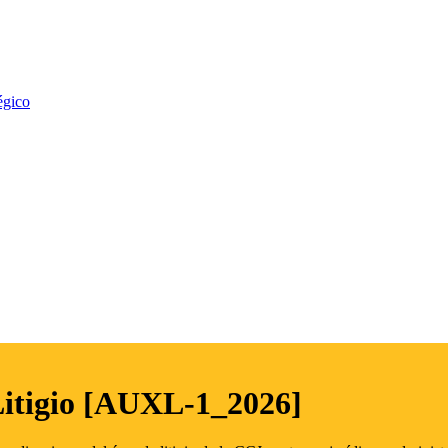
égico
Litigio [AUXL-1_2026]