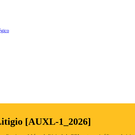
égico
Litigio [AUXL-1_2026]