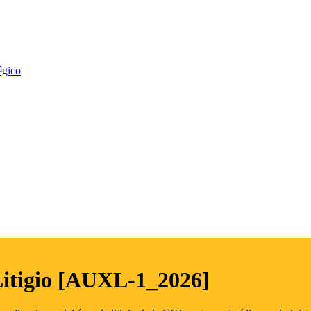
égico
Litigio [AUXL-1_2026]